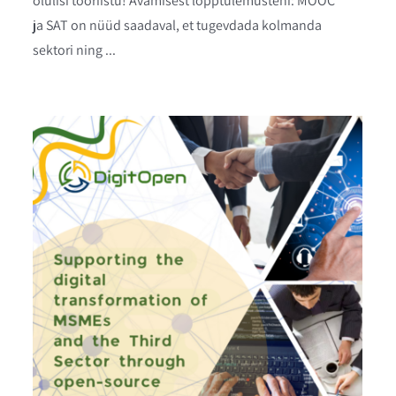
olulisi tööriistu! Avamisest lõpptulemusteni: MOOC
ja SAT on nüüd saadaval, et tugevdada kolmanda
sektori ning ...