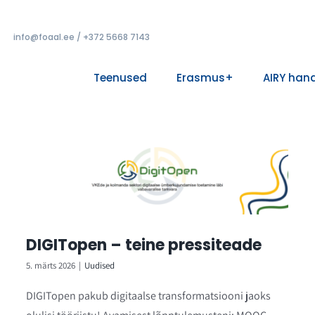
info@foaal.ee / +372 5668 7143
Teenused
Erasmus+
AIRY han
DIGITopen – teine pressiteade
5. märts 2026
|
Uudised
DIGITopen pakub digitaalse transformatsiooni jaoks