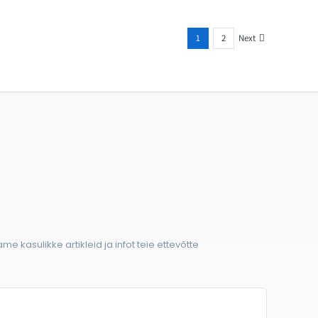
Next
1
2
ame kasulikke artikleid ja infot teie ettevõtte