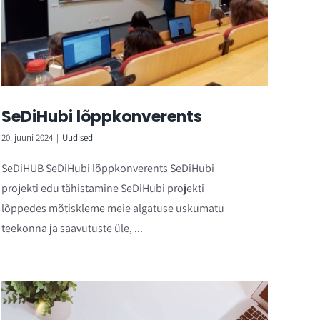
SeDiHubi lõppkonverents
20. juuni 2024
|
Uudised
SeDiHUB SeDiHubi lõppkonverents SeDiHubi
projekti edu tähistamine SeDiHubi projekti
lõppedes mõtiskleme meie algatuse uskumatu
teekonna ja saavutuste üle, ...