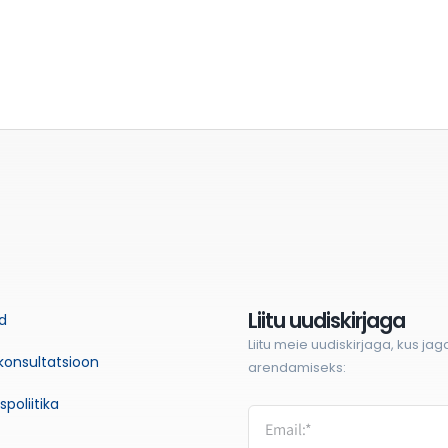
Liitu uudiskirjaga
d
Liitu meie uudiskirjaga, kus jag
konsultatsioon
arendamiseks:
spoliitika