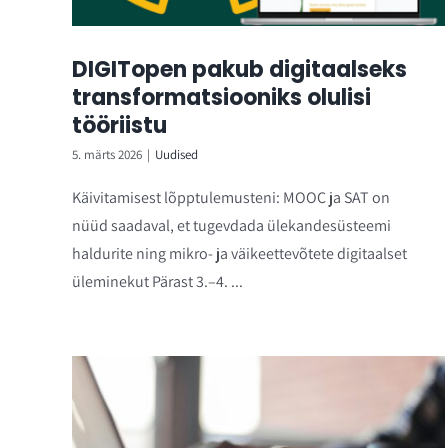
DIGITopen pakub digitaalseks
transformatsiooniks olulisi
tööriistu
5. märts 2026
|
Uudised
Käivitamisest lõpptulemusteni: MOOC ja SAT on
nüüd saadaval, et tugevdada ülekandesüsteemi
haldurite ning mikro- ja väikeettevõtete digitaalset
üleminekut Pärast 3.–4. ...