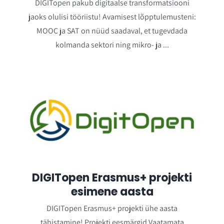
DIGITopen pakub digitaalse transformatsiooni
jaoks olulisi tööriistu! Avamisest lõpptulemusteni:
MOOC ja SAT on nüüd saadaval, et tugevdada
kolmanda sektori ning mikro- ja ...
DIGITopen Erasmus+ projekti
esimene aasta
DIGITopen Erasmus+ projekti ühe aasta
tähistamine! Projekti eesmärgid Vaatamata