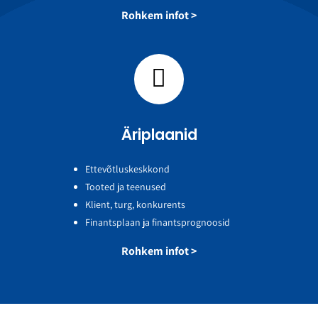
Rohkem infot >
Äriplaanid
Ettevõtluskeskkond
Tooted ja teenused
Klient, turg, konkurents
Finantsplaan ja finantsprognoosid
Rohkem infot >