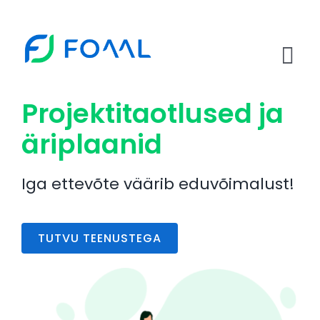
Skip
to
content
Tog
Nav
Projektitaotlused ja
Teenused
äriplaanid
Erasmus+
Iga ettevõte väärib eduvõimalust!
AIRY handbook
Meeskond
TUTVU TEENUSTEGA
Artiklid
Kontakt