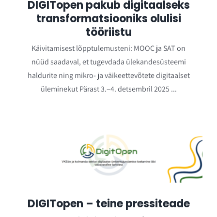
DIGITopen pakub digitaalseks
transformatsiooniks olulisi
tööriistu
Käivitamisest lõpptulemusteni: MOOC ja SAT on
nüüd saadaval, et tugevdada ülekandesüsteemi
haldurite ning mikro- ja väikeettevõtete digitaalset
üleminekut Pärast 3.–4. detsembril 2025 ...
DIGITopen – teine pressiteade